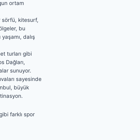
ygun ortam
 sörfü, kitesurf,
ölgeler, bu
ı yaşamı, dalış
et turları gibi
os Dağları,
alar sunuyor.
uvaları sayesinde
anbul, büyük
stinasyon.
gibi farklı spor