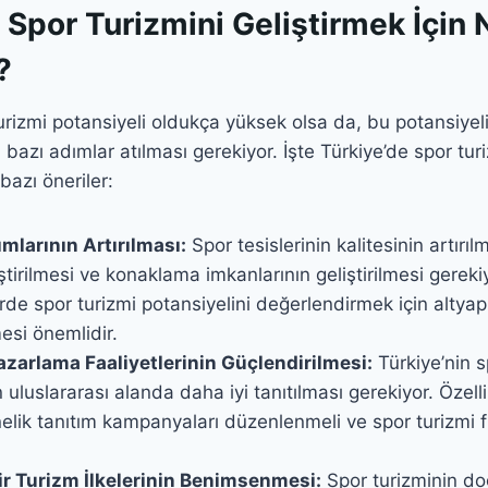
 Spor Turizmini Geliştirmek İçin 
?
turizmi potansiyeli oldukça yüksek olsa da, bu potansiyel
 bazı adımlar atılması gerekiyor. İşte Türkiye’de spor tur
 bazı öneriler:
ımlarının Artırılması:
Spor tesislerinin kalitesinin artırıl
eştirilmesi ve konaklama imkanlarının geliştirilmesi gerekiy
erde spor turizmi potansiyelini değerlendirmek için altyapı
mesi önemlidir.
azarlama Faaliyetlerinin Güçlendirilmesi:
Türkiye’nin s
n uluslararası alanda daha iyi tanıtılması gerekiyor. Özell
elik tanıtım kampanyaları düzenlenmeli ve spor turizmi fu
ir Turizm İlkelerinin Benimsenmesi:
Spor turizminin doğ