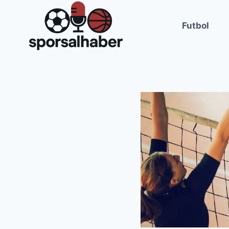
Skip
to
Futbol
content