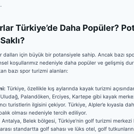
.
lar Türkiye’de Daha Popüler? Po
Saklı?
or dalları için büyük bir potansiyele sahip. Ancak bazı spor
imsel koşullarımız nedeniyle daha popüler ve gelişmiş du
an bazı spor turizmi alanları:
mi:
Türkiye, özellikle kış aylarında kayak turizmi açısında
Uludağ, Palandöken, Erciyes, Kartepe gibi kayak merkezl
 turistlerin ilgisini çekiyor. Türkiye, Alpler’e kıyasla da
alık olması nedeniyle tercih ediliyor.
:
Antalya, Belek bölgesi, Türkiye’nin golf turizmi merkezi h
arası standartta golf sahası ve lüks otel, golf tutkunları