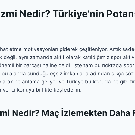
zmi Nedir? Türkiye’nin Potan
t etme motivasyonları giderek çeşitleniyor. Artık sad
 değil, aynı zamanda aktif olarak katıldığımız spor aktivi
önemli bir parçası haline geldi. İşte tam bu noktada spor
e, bu alanda sunduğu eşsiz imkanlarla adından sıkça söz e
olarak ne anlama geliyor ve Türkiye bu konuda ne gibi fı
 verici konuyu birlikte keşfedelim.
zmi Nedir? Maç İzlemekten Daha 