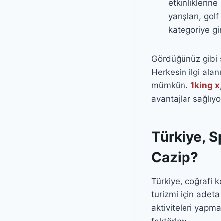
etkinliklerine
yarışları, gol
kategoriye gir
Gördüğünüz gibi s
Herkesin ilgi alan
mümkün.
1king x
avantajlar sağlıyo
Türkiye, 
Cazip?
Türkiye, coğrafi k
turizmi için adet
aktiviteleri yapm
faktörler: