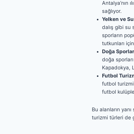
Antalya’nın ı
sağlıyor.
Yelken ve Su
dalış gibi su
sporların pop
tutkunları iç
Doğa Sporlar
doğa sporları
Kapadokya, Li
Futbol Turiz
futbol turizm
futbol kulüple
Bu alanların yanı s
turizmi türleri de