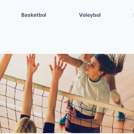
Basketbol
Voleybol