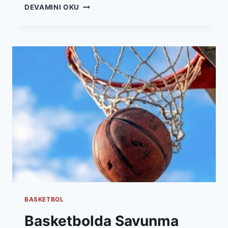
EUROLEAGUE’DE
DEVAMINI OKU
OYUN
TEMPOSU
NEDEN
BU
KADAR
ÖNEMLI?
BASKETBOL
Basketbolda Savunma