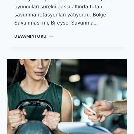
oyuncuları sürekli baskı altında tutan
savunma rotasyonları yatıyordu. Bölge
Savunması mı, Bireysel Savunma…
BASKETBOLDA
DEVAMINI OKU
SAVUNMA
TAKTIKLERI:
BÖLGE
VE
BIREYSEL
SISTEMLER