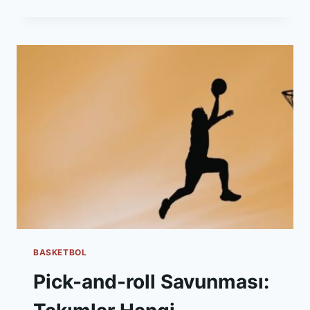
SAVUNMA
İLETIŞIMI:
SAHA
İÇINDE
KIM
NE
SÖYLER?
BASKETBOL
Pick-and-roll Savunması: