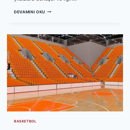
NBA’DE
DEVAMINI OKU
2.
TUR
SEÇIMLERI
NEDEN
SÜRPRIZ
YILDIZLAR
ÇIKARIR?
BASKETBOL