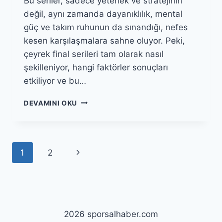
Bu seriler, sadece yetenek ve stratejinin
değil, aynı zamanda dayanıklılık, mental
güç ve takım ruhunun da sınandığı, nefes
kesen karşılaşmalara sahne oluyor. Peki,
çeyrek final serileri tam olarak nasıl
şekilleniyor, hangi faktörler sonuçları
etkiliyor ve bu…
BASKETBOLDA
DEVAMINI OKU
ÇEYREK
FINAL
SERILERI
NASIL
Page
Next
1
2
ŞEKILLENIR?
navigation
Page
2026 sporsalhaber.com