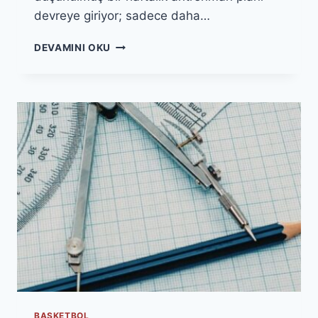
devreye giriyor; sadece daha…
AMATÖR
DEVAMINI OKU
BASKETBOLCULAR
İÇIN
HAFTALIK
ANTRENMAN
PLANI
NASIL
KURULUR?
BASKETBOL