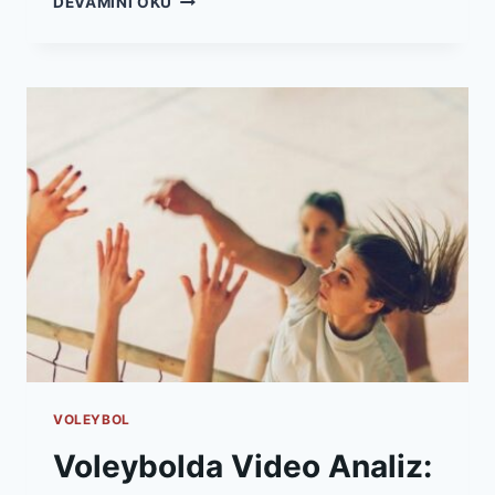
DEVAMINI OKU
LIGI
KULÜPLERI
NASIL
YAPILANIYOR?
KADRO
VE
PLANLAMA
VOLEYBOL
Voleybolda Video Analiz: