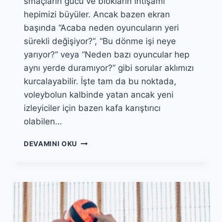
smaçların gücü ve blokların ihtişamı
hepimizi büyüler. Ancak bazen ekran
başında “Acaba neden oyuncuların yeri
sürekli değişiyor?”, “Bu dönme işi neye
yarıyor?” veya “Neden bazı oyuncular hep
aynı yerde duramıyor?” gibi sorular aklımızı
kurcalayabilir. İşte tam da bu noktada,
voleybolun kalbinde yatan ancak yeni
izleyiciler için bazen kafa karıştırıcı
olabilen…
VOLEYBOLDA
DEVAMINI OKU
ROTASYON
MANTIĞI:
YENI
İZLEYENLER
İÇIN
KOLAY
ANLATIM