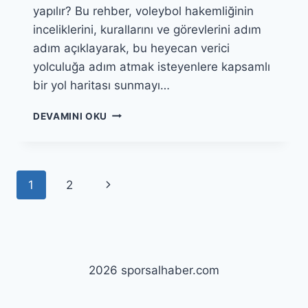
yapılır? Bu rehber, voleybol hakemliğinin
inceliklerini, kurallarını ve görevlerini adım
adım açıklayarak, bu heyecan verici
yolculuğa adım atmak isteyenlere kapsamlı
bir yol haritası sunmayı…
VOLEYBOLDA
DEVAMINI OKU
HAKEMLIK
NASIL
YAPILIR?
KURALLAR
Page
Next
1
2
VE
GÖREVLER
navigation
Page
2026 sporsalhaber.com