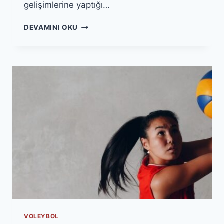
gelişimlerine yaptığı…
OKULLARDA
DEVAMINI OKU
VOLEYBOLUN
ÖNEMI:
SPORUN
EĞITIME
KATKISI
VOLEYBOL