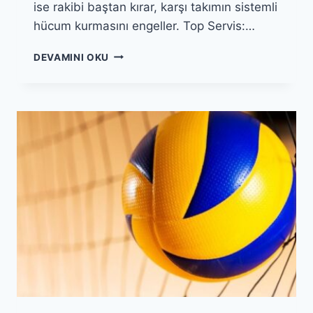
ise rakibi baştan kırar, karşı takımın sistemli
hücum kurmasını engeller. Top Servis:…
VOLEYBOLDA
DEVAMINI OKU
SERVIS
TEKNIKLERI:
TOP
SERVIS,
TOPSPIN
VE
ATLAYARAK
SERVIS