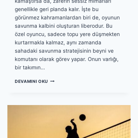
kamaştırsa da, zaferin sessiz mimarları
genellikle geri planda kalır. İşte bu
görünmez kahramanlardan biri de, oyunun
savunma kalbini oluşturan liberodur. Bu
özel oyuncu, sadece topu yere düşmekten
kurtarmakla kalmaz, aynı zamanda
sahadaki savunma stratejisinin beyni ve
komutanı olarak görev yapar. Onun varlığı,
bir takımın…
LIBERONUN
DEVAMINI OKU
ROLÜ:
VOLEYBOLDA
SAVUNMAYI
KIM
YÖNETIR?