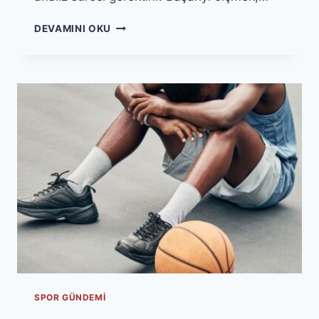
SPOR
DEVAMINI OKU
SPONSORLUĞU
BAŞARIYI
NASIL
ÖLÇER?
KPI
VE
ETKI
ANALIZI
SPOR GÜNDEMI