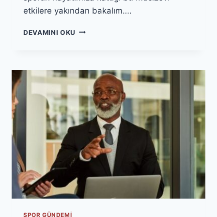
etkilere yakından bakalım….
SPORUN
DEVAMINI OKU
BEDENSEL
VE
ZIHINSEL
SAĞLIK
ÜZERINDEKI
ETKISI
SPOR GÜNDEMI