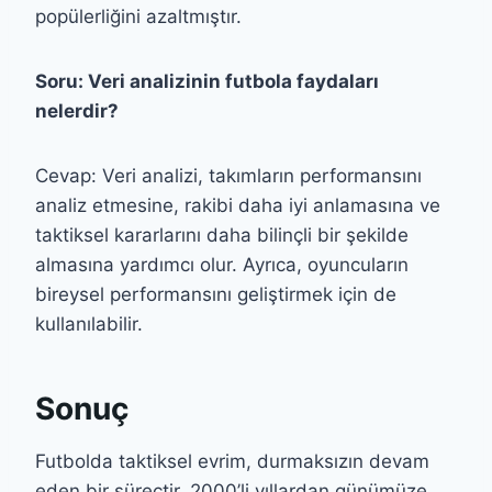
popülerliğini azaltmıştır.
Soru: Veri analizinin futbola faydaları
nelerdir?
Cevap: Veri analizi, takımların performansını
analiz etmesine, rakibi daha iyi anlamasına ve
taktiksel kararlarını daha bilinçli bir şekilde
almasına yardımcı olur. Ayrıca, oyuncuların
bireysel performansını geliştirmek için de
kullanılabilir.
Sonuç
Futbolda taktiksel evrim, durmaksızın devam
eden bir süreçtir. 2000’li yıllardan günümüze