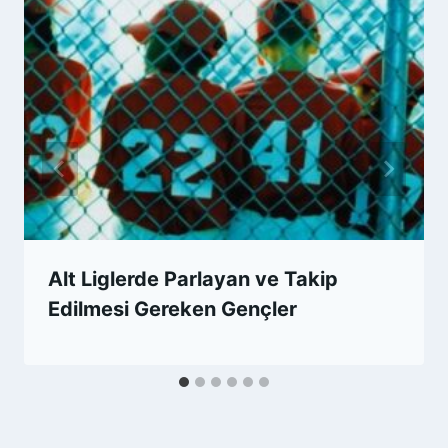
Alt Liglerde Parlayan ve Takip
Edilmesi Gereken Gençler