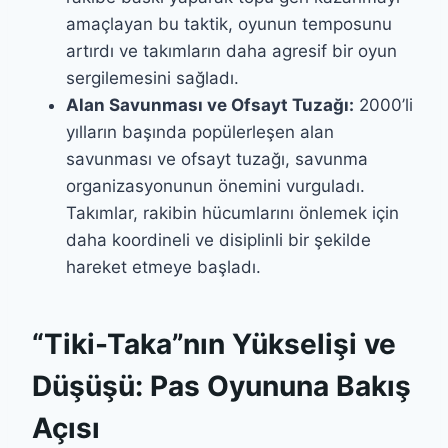
amaçlayan bu taktik, oyunun temposunu
artırdı ve takımların daha agresif bir oyun
sergilemesini sağladı.
Alan Savunması ve Ofsayt Tuzağı:
2000’li
yılların başında popülerleşen alan
savunması ve ofsayt tuzağı, savunma
organizasyonunun önemini vurguladı.
Takımlar, rakibin hücumlarını önlemek için
daha koordineli ve disiplinli bir şekilde
hareket etmeye başladı.
“Tiki-Taka”nın Yükselişi ve
Düşüşü: Pas Oyununa Bakış
Açısı