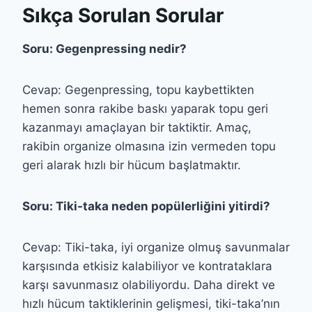
Sıkça Sorulan Sorular
Soru: Gegenpressing nedir?
Cevap: Gegenpressing, topu kaybettikten
hemen sonra rakibe baskı yaparak topu geri
kazanmayı amaçlayan bir taktiktir. Amaç,
rakibin organize olmasına izin vermeden topu
geri alarak hızlı bir hücum başlatmaktır.
Soru: Tiki-taka neden popülerliğini yitirdi?
Cevap: Tiki-taka, iyi organize olmuş savunmalar
karşısında etkisiz kalabiliyor ve kontrataklara
karşı savunmasız olabiliyordu. Daha direkt ve
hızlı hücum taktiklerinin gelişmesi, tiki-taka’nın