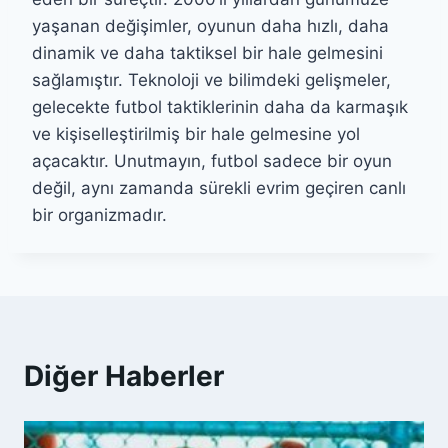
yaşanan değişimler, oyunun daha hızlı, daha
dinamik ve daha taktiksel bir hale gelmesini
sağlamıştır. Teknoloji ve bilimdeki gelişmeler,
gelecekte futbol taktiklerinin daha da karmaşık
ve kişiselleştirilmiş bir hale gelmesine yol
açacaktır. Unutmayın, futbol sadece bir oyun
değil, aynı zamanda sürekli evrim geçiren canlı
bir organizmadır.
Diğer Haberler